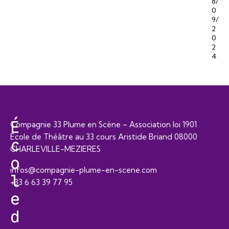
8/
0
9/
2
0
2
4
É
Compagnie 33 Plume en Scène – Association loi 1901
Ecole de Théâtre au 33 cours Aristide Briand 08000
c
CHARLEVILLE-MEZIERES
o
infos@compagnie-plume-en-scene.com
l
+33 6 63 39 77 95
e
d